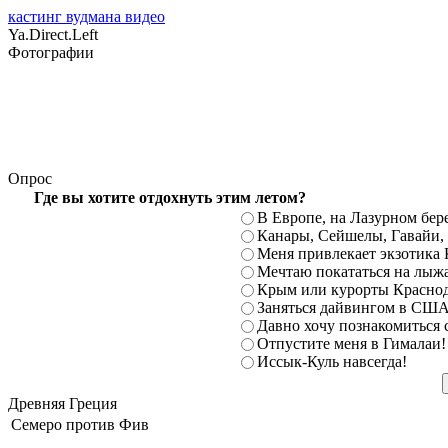
кастинг вудмана видео
Ya.Direct.Left
Фотографии
Опрос
Где вы хотите отдохнуть этим летом?
В Европе, на Лазурном бе
Канары, Сейшелы, Гавайи
Меня привлекает экзотика 
Мечтаю покататься на лыж
Крым или курорты Краснод
Заняться дайвингом в США
Давно хочу познакомиться
Отпустите меня в Гималаи!
Иссык-Куль навсегда!
Древняя Греция
Семеро против Фив