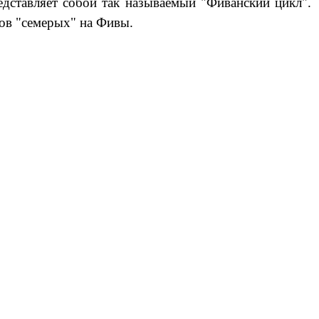
дставляет собой так называемый "Фиванский цикл".
ков "семерых" на Фивы.