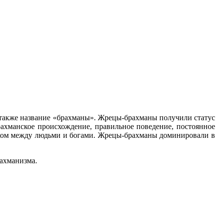
 также название «брахманы». Жрецы-брахманы получили статус
рахманское происхождение, правильное поведение, постоянное
иком между людьми и богами. Жрецы-брахманы доминировали в
рахманизма.