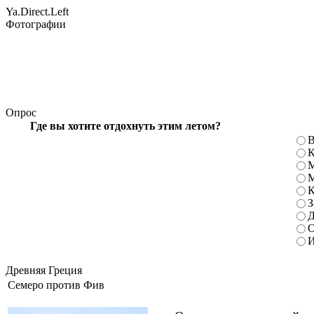
Ya.Direct.Left
Фотографии
Опрос
Где вы хотите отдохнуть этим летом?
В
К
М
М
К
З
Д
О
И
Древняя Греция
Семеро против Фив