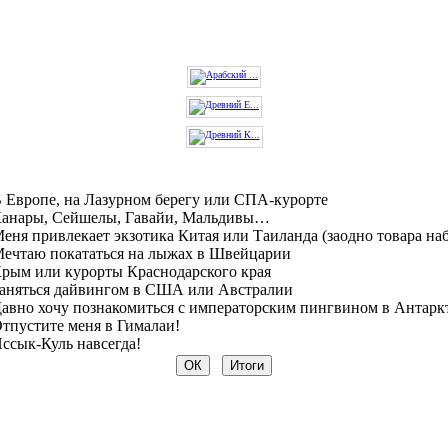
 Европе, на Лазурном берегу или СПА-курорте
анары, Сейшелы, Гавайи, Мальдивы…
еня привлекает экзотика Китая или Таиланда (заодно товара на
ечтаю покататься на лыжах в Швейцарии
рым или курорты Краснодарского края
аняться дайвингом в США или Австралии
авно хочу познакомиться с императорским пингвином в Антарк
тпустите меня в Гималаи!
ссык-Куль навсегда!