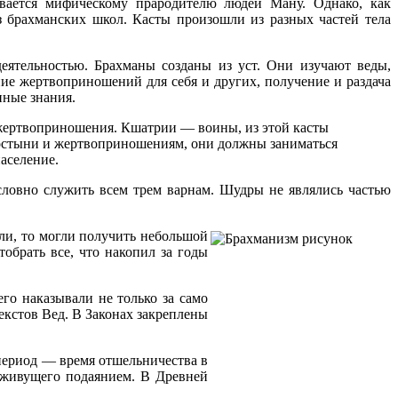
ывается мифическому прародителю людей Ману. Однако, как
з брахманских школ. Касты произошли из разных частей тела
деятельностью. Брахманы созданы из уст. Они изучают веды,
ие жертвоприношений для себя и других, получение и раздача
нные знания.
 жертвоприношения. Кшатрии — воины, из этой касты
илостыни и жертвоприношениям, они должны заниматься
аселение.
ловно служить всем трем варнам. Шудры не являлись частью
али, то могли получить небольшой
обрать все, что накопил за годы
го наказывали не только за само
екстов Вед. В Законах закреплены
 период — время отшельничества в
и живущего подаянием. В Древней