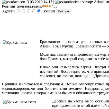
13.03.2010 14:15 |
Автор: Administr
Рейтинг пользователей:
/ 38
Худший
Лучший
Брахманизм — система религиозных взг
Атман, Тот, Пуруша. Брахманоспати — о
Молитва, связанная с принесением жертв
бога Брахмы, который содержит в себе в
Иначе они назывались варны. Внутри 
изученный. Достоверно то, что принад
сословия, но только, пожалуй, в Древней
Причина заключается в следующем. Весьма благоприятные п
малоплодородными или болотистыми землями. Недаром Диодо
мотивации людей, которая вменяла бы им в обязанность трудит
Деление на касты было освящен
принадлежности к той или иной 