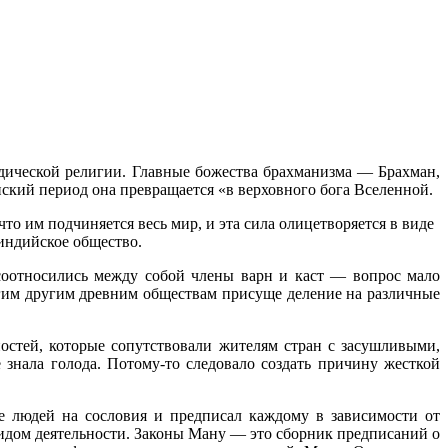
дической религии. Главные божества брахманизма — Брахман,
ский период она превращается «в верховного бога Вселенной.
о им подчиняется весь мир, и эта сила олицетворяется в виде
еиндийское общество.
соотносились между собой члены варн и каст — вопрос мало
огим другим древним обществам присуще деление на различные
стей, которые сопутствовали жителям стран с засушливыми,
нала голода. Потому-то следовало создать причину жесткой
е людей на сословия и предписал каждому в зависимости от
идом деятельности. Законы Ману — это сборник предписаний о