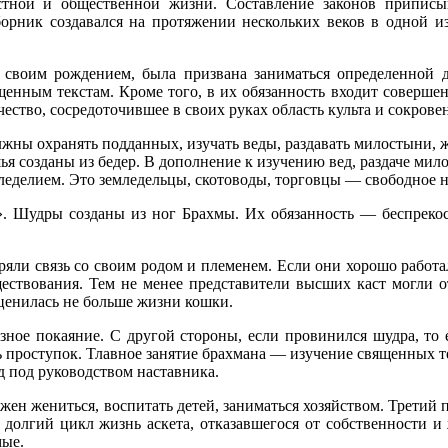
астной и общественной жизни. Составление законов припис
борник создавался на протяжении нескольких веков в одной и
о своим рождением, была призвана заниматься определенной 
енным текстам. Кроме того, в их обязанность входит совершен
ство, сосредоточившее в своих руках область культа и сокрове
лжны охранять подданных, изучать веды, раздавать милостыни,
ья созданы из бедер. В дополнение к изучению вед, раздаче м
леделием. Это земледельцы, скотоводы, торговцы — свободное н
. Шудры созданы из ног Брахмы. Их обязанность — беспрекос
ряли связь со своим родом и племенем. Если они хорошо работ
ествования. Тем не менее представители высших каст могли от
 ценилась не больше жизни кошки.
ное покаяние. С другой стороны, если провинился шудра, то е
ть проступок. Тлавное занятие брахмана — изучение священных т
д под руководством наставника.
жен жениться, воспитать детей, заниматься хозяйством. Третий
т долгий цикл жизнь аскета, отказавшегося от собственности 
мые.