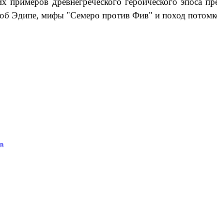
х примеров древнегреческого героического эпоса пре
я об Эдипе, мифы "Семеро против Фив" и поход потом
ов