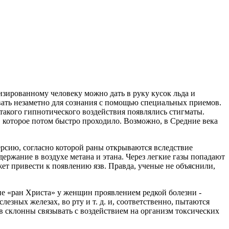
изированному человеку можно дать в руку кусок льда и
авать незаметно для сознания с помощью специальных приемов.
такого гипнотического воздействия появлялись стигматы.
 которое потом быстро проходило. Возможно, в Средние века
ерсию, согласно которой раны открываются вследствие
ержание в воздухе метана и этана. Через легкие газы попадают
жет привести к появлению язв. Правда, ученые не объяснили,
ие «ран Христа» у женщин проявлением редкой болезни -
езных железах, во рту и т. д. и, соответственно, пытаются
в склонны связывать с воздействием на организм токсических