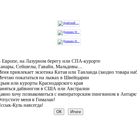
 Европе, на Лазурном берегу или СПА-курорте
анары, Сейшелы, Гавайи, Мальдивы…
еня привлекает экзотика Китая или Таиланда (заодно товара на
ечтаю покататься на лыжах в Швейцарии
рым или курорты Краснодарского края
аняться дайвингом в США или Австралии
авно хочу познакомиться с императорским пингвином в Антарк
тпустите меня в Гималаи!
ссык-Куль навсегда!