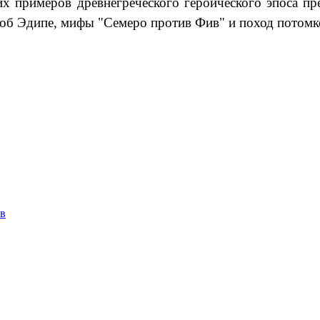
х примеров древнегреческого героического эпоса пре
я об Эдипе, мифы "Семеро против Фив" и поход потом
ов