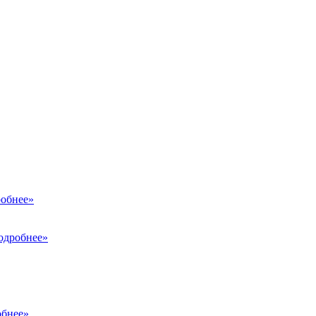
обнее»
одробнее»
бнее»