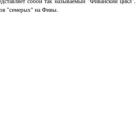
дставляет собой так называемый "Фиванский цикл".
ков "семерых" на Фивы.