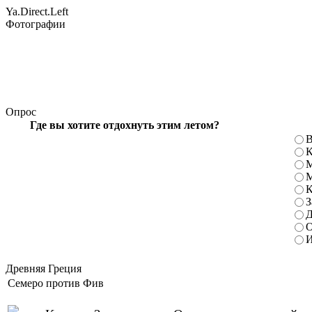
Ya.Direct.Left
Фотографии
Опрос
Где вы хотите отдохнуть этим летом?
В
К
М
М
К
З
Д
О
И
Древняя Греция
Семеро против Фив