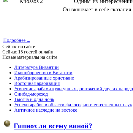
Одним из интереснейши
Он включает в себе сказани
Подробнее ...
Сейчас на сайте
Сейчас 15 гостей онлайн
Новые материалы на сайте
Литература Византии
Иконоборчество в Византии
Арабизированные христиане
Восточная арабизация
Усвоение арабами культурных достижений других народ
Синбад-мореход
Тысяча и одна ночь
Успехи арабов в области философии и естественных наук
Античное наследие на востоке
Гипноз ли всему виной?