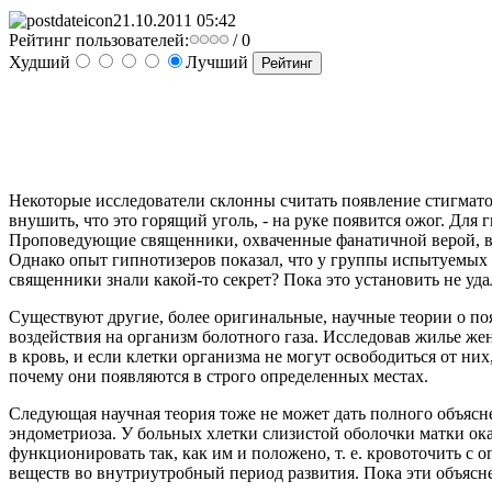
21.10.2011 05:42
Рейтинг пользователей:
/ 0
Худший
Лучший
Некоторые исследователи склонны считать появление стигматов
внушить, что это горящий уголь, - на руке появится ожог. Дл
Проповедующие священники, охваченные фанатичной верой, впо
Однако опыт гипнотизеров показал, что у группы испытуемых 
священники знали какой-то секрет? Пока это установить не уда
Существуют другие, более оригинальные, научные теории о по
воздействия на организм болотного газа. Исследовав жилье же
в кровь, и если клетки организма не могут освободиться от н
почему они появляются в строго определенных местах.
Следующая научная теория тоже не может дать полного объясне
эндометриоза. У больных хлетки слизистой оболочки матки оказ
функционировать так, как им и положено, т. е. кровоточить с
веществ во внутриутробный период развития. Пока эти объясн