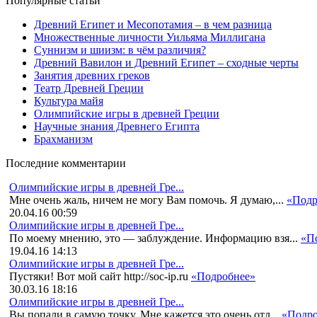
Популярные статьи
Древний Египет и Месопотамия – в чем разница
Множественные личности Уильяма Миллигана
Суннизм и шиизм: в чём различия?
Древний Вавилон и Древний Египет – сходные черты
Занятия древних греков
Театр Древней Греции
Культура майя
Олимпийские игры в древней Греции
Научные знания Древнего Египта
Брахманизм
Последние комментарии
Олимпийские игры в древней Гре...
Мне очень жаль, ничем не могу Вам помочь. Я думаю,...
«Подр
20.04.16 00:59
Олимпийские игры в древней Гре...
По моему мнению, это — заблуждение. Информацию взя...
«П
19.04.16 14:13
Олимпийские игры в древней Гре...
Пустяки! Вот мой сайт http://soc-ip.ru
«Подробнее»
30.03.16 18:16
Олимпийские игры в древней Гре...
Вы попали в самую точку. Мне кажется это очень отл...
«Подро