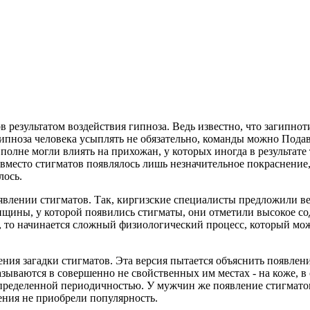
 результатом воздействия гипноза. Ведь известно, что загипнот
я гипноза человека усыплять не обязательно, команды можно Под
лне могли влиять на прихожан, у которых иногда в результате 
вместо стигматов появлялось лишь незначительное покраснение,
лось.
явлении стигматов. Так, киргизские специалисты предложили в
нщины, у которой появились стигматы, они отметили высокое сод
их, то начинается сложный физиологический процесс, который мо
ния загадки стигматов. Эта версия пытается объяснить появлен
ываются в совершенно не свойственных им местах - на коже, в сл
 определенной периодичностью. У мужчин же появление стигмато
ения не приобрели популярность.