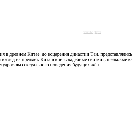
youtube player
ия в древнем Китае, до воцарения династии Тан, представлялис
взгляд на предмет. Китайские «свадебные свитки», шелковые 
емудростям сексуального поведения будущих жён.