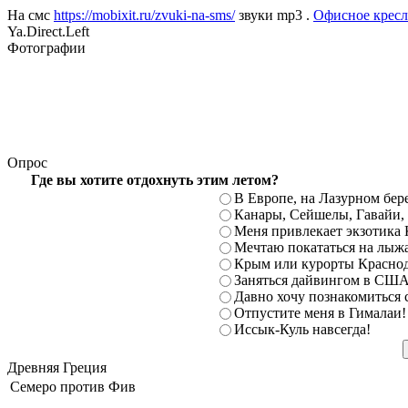
На смс
https://mobixit.ru/zvuki-na-sms/
звуки mp3 .
Офисное кресл
Ya.Direct.Left
Фотографии
Опрос
Где вы хотите отдохнуть этим летом?
В Европе, на Лазурном бе
Канары, Сейшелы, Гавайи
Меня привлекает экзотика 
Мечтаю покататься на лыж
Крым или курорты Краснод
Заняться дайвингом в США
Давно хочу познакомиться
Отпустите меня в Гималаи!
Иссык-Куль навсегда!
Древняя Греция
Семеро против Фив