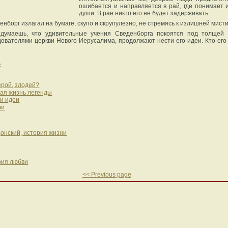
ошибается и направляется в рай, где понимает 
души. В рае никто его не будет задерживать…
нборг излагал на бумаге, скупо и скрупулезно, не стремясь к излишней мист
 думаешь, что удивительные учения Сведенборга покоятся под толщей 
вателями церкви Нового Иерусалима, продолжают нести его идеи. Кто его 
:
ерой, злодей?
ая жизнь легенды
 и идеи
чи
онский, история жизни
рия любви
<< Previous page