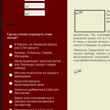
Эм
вд
ни
ме
Опрос
Пр
Где вы хотите отдохнуть этим
множество. Так, наприме
летом?
внезапно узнал, что в С
И лишь к восьми вечера 
В Европе, на Лазурном берегу
присутствующих на ужине,
или СПА-курорте
Эмануэль Сведенборг не 
Канары, Сейшелы, Гавайи,
изучал физику, многие 
Мальдивы…
металлургией, геологией
наук физиологии мозга и 
Меня привлекает экзотика Китая
или Таиланда (заодно товара
наберу)
Мечтаю покататься на лыжах в
Швейцарии
Крым или курорты
Краснодарского края
Заняться дайвингом в США или
Австралии
Давно хочу познакомиться с
императорским пингвином в
Антарктиде