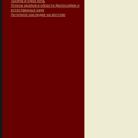
Тысяча и одна ночь
Успехи арабов в области философии и
естественных наук
Античное наследие на востоке