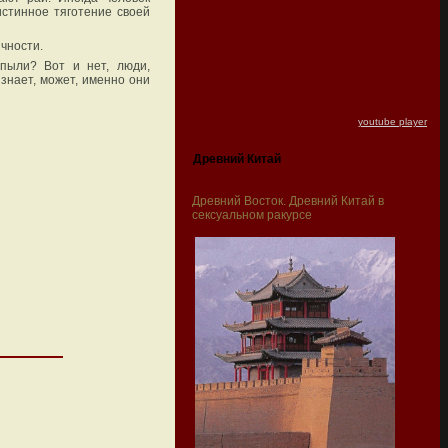
истинное тяготение своей
ичности.
пыли? Вот и нет, люди,
знает, может, именно они
youtube player
Древний Китай
Древний Восток. Древний Китай в
сексуальном ракурсе