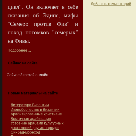
Добавить комментарий
цикл". Он включает в себе
сказания об Эдипе, мифы
"Семеро против Фив" и
поход потомков "семерых"
на Фивы.
Подробнее ...
Сейчас на сайте
Сейчас 3 гостей онлайн
Новые материалы на сайте
Литература Византии
Иконоборчество в Византии
Арабизированные христиане
Восточная арабизация
Усвоение арабами культурных
достижений других народов
Синбад-мореход