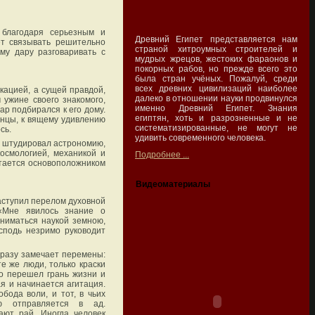
 благодаря серьезным и
Древний Египет представляется нам
ет связывать решительно
страной хитроумных строителей и
ему дару разговаривать с
мудрых жрецов, жестоких фараонов и
покорных рабов, но прежде всего это
была стран учёных. Пожалуй, среди
всех древних цивилизаций наиболее
кацией, а сущей правдой,
далеко в отношении науки продвинулся
 ужине своего знакомого,
именно Древний Египет. Знания
ар подбирался к его дому.
египтян, хоть и разрозненные и не
онцы, к вящему удивлению
систематизированные, не могут не
сь.
удивить современного человека.
о штудировал астрономию,
космологией, механикой и
Подробнее ...
итается основоположником
Видеоматериалы
наступил перелом духовной
«Мне явилось знание о
аниматься наукой земною,
осподь незримо руководит
 сразу замечает перемены:
те же люди, только краски
то перешел грань жизни и
я и начинается агитация.
обода воли, и тот, в чьих
ю отправляется в ад.
ают рай. Иногда человек