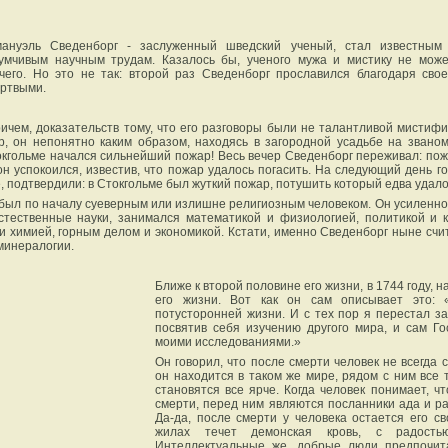
ануэль Сведенборг - заслуженный шведский ученый, стал известным
умчивым научным трудам. Казалось бы, ученого мужа и мистику не мож
чего. Но это не так: второй раз Сведенборг прославился благодаря сво
ртвыми.
ичем, доказательств тому, что его разговоры были не талантливой мистифи
р, он непонятно каким образом, находясь в загородной усадьбе на званом
токгольме начался сильнейший пожар! Весь вечер Сведенборг переживал: пож
он успокоился, известив, что пожар удалось погасить. На следующий день г
 подтвердили: в Стокгольме был жуткий пожар, потушить который едва удало
был по началу суеверным или излишне религиозным человеком. Он усиленн
естественные науки, занимался математикой и физиологией, политикой и 
 и химией, горным делом и экономикой. Кстати, именно Сведенборг ныне сч
минералогии.
Ближе к второй половине его жизни, в 1744 году, 
его жизни. Вот как он сам описывает это: 
потусторонней жизни. И с тех пор я перестал з
посвятив себя изучению другого мира, и сам Г
моими исследованиями.»
Он говорил, что после смерти человек не всегда
он находится в таком же мире, рядом с ним все 
становятся все ярче. Когда человек понимает, ч
смерти, перед ним являются посланники ада и ра
Да-да, после смерти у человека остается его св
жилах течет демонская кровь, с радость
Интеллектуальные же, добрые люди предпочит