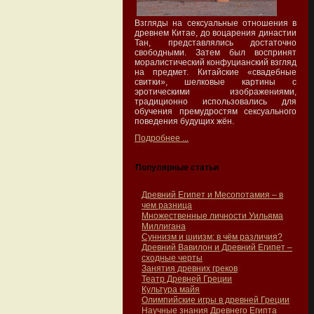
Взгляды на сексуальные отношения в
древнем Китае, до воцарения династии
Тан, представлялись достаточно
свободными. Затем был воспринят
моралистический конфуцианский взгляд
на предмет. Китайские «свадебные
свитки», шелковые картины с
эротическими изображениями,
традиционно использовались для
обучения премудростям сексуального
поведения будущих жён.
Подробнее ...
Популярные статьи
Древний Египет и Месопотамия – в
чем разница
Множественные личности Уильяма
Миллигана
Суннизм и шиизм: в чём различия?
Древний Вавилон и Древний Египет –
сходные черты
Занятия древних греков
Театр Древней Греции
Культура майя
Олимпийские игры в древней Греции
Научные знания Древнего Египта