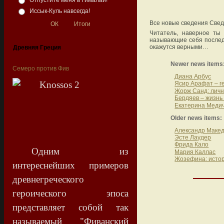
Отпустите меня в Гималаи!
Иссык-Куль навсегда!
Все новые сведения Сведе
Читатель, наверное ты
называющие себя последо
окажутся верными…
Древняя Греция
Newer news items
Семеро против Фив
Диана Арбус
Ясир Арафат – г
Жорж Санд: личн
Бердяев – жизнь
Екатерина Меди
Older news items:
Александр Макед
Эсте Лаудер
Фрида Кало
Одним из
Мария Каллас
Жозефина: исто
интереснейших примеров
древнегреческого
героического эпоса
представляет собой так
называемый "Фиванский