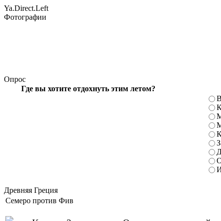
Ya.Direct.Left
Фотографии
Опрос
Где вы хотите отдохнуть этим летом?
В
К
М
М
К
З
Д
О
И
Древняя Греция
Семеро против Фив