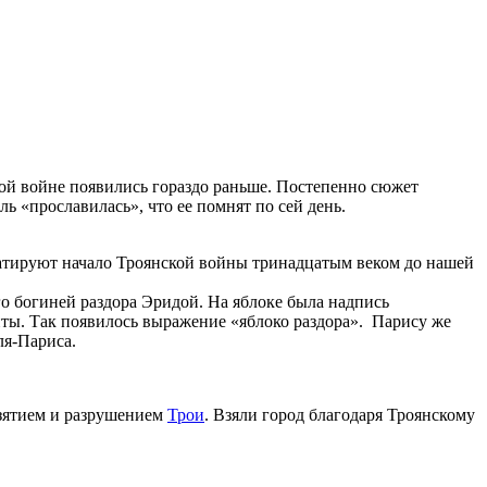
кой войне появились гораздо раньше. Постепенно сюжет
ль «прославилась», что ее помнят по сей день.
атируют начало Троянской войны тринадцатым веком до нашей
о богиней раздора Эридой. На яблоке была надпись
иты. Так появилось выражение «яблоко раздора». Парису же
ля-Париса.
взятием и разрушением
Трои
. Взяли город благодаря Троянскому