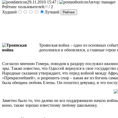
29.11.2010 15:47 |
Автор: manager
Рейтинг пользователей:
/ 2
Худший
Лучший
Троянская война – одно из основных собы
дополнялся и обновлялся, а главные герои 
Согласно мнению Гомера, поводом к раздору послужил квази
эры. Также известно, что Одиссей вернулся в свое государство
Народные сказания утверждают, что перед войной между Афрод
«Прекраснейшей», и разрешить спор – какая же из богинь сама
была обещана любовь Елены. Он похитил девушку, и это посл
Заметно было то, что далеко не все поддерживали начало войн
коню, также хорошо известному любому школьнику.