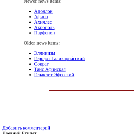
Newer news items:
Аполлон
Афина
Ахиллес
Акрополь
Парфенон
Older news items:
Эллинизм
Геродот Галикарна́сский
Сократ
Таис Афинская
Гераклит Эфесский
Добавить комментарий
Древний Египет