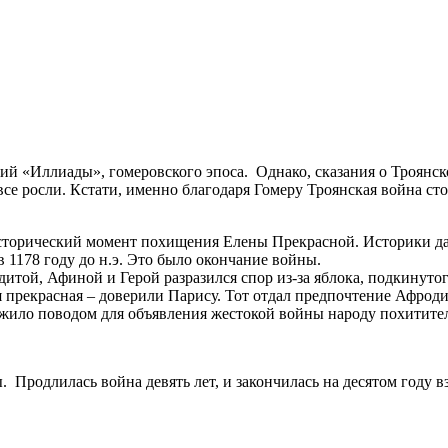
тий «Иллиады», гомеровского эпоса. Однако, сказания о Троянс
все росли. Кстати, именно благодаря Гомеру Троянская война сто
исторический момент похищения Елены Прекрасной. Историки д
 в 1178 году до н.э. Это было окончание войны.
итой, Афиной и Герой разразился спор из-за яблока, подкинутог
я прекрасная – доверили Парису. Тот отдал предпочтение Афрод
ужило поводом для объявления жестокой войны народу похитите
ы. Продлилась война девять лет, и закончилась на десятом году 