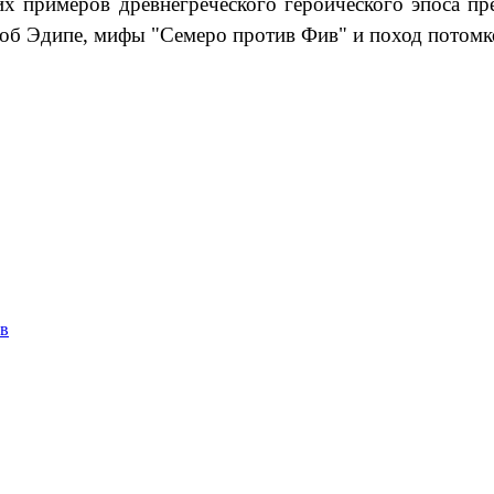
х примеров древнегреческого героического эпоса пре
я об Эдипе, мифы "Семеро против Фив" и поход потом
ов