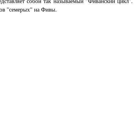
дставляет собой так называемый "Фиванский цикл".
ков "семерых" на Фивы.