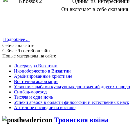
Одним из интереснейши
Он включает в себе сказани
Подробнее ...
Сейчас на сайте
Сейчас 9 гостей онлайн
Новые материалы на сайте
Литература Византии
Иконоборчество в Византии
Арабизированные христиане
Восточная арабизация
Усвоение арабами культурных достижений других народ
Синбад-мореход
Тысяча и одна ночь
Успехи арабов в области философии и естественных наук
Античное наследие на востоке
Троянская война