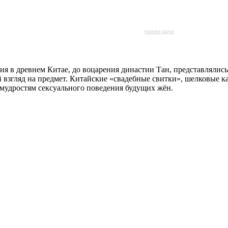
youtube player
ия в древнем Китае, до воцарения династии Тан, представлялис
взгляд на предмет. Китайские «свадебные свитки», шелковые 
емудростям сексуального поведения будущих жён.