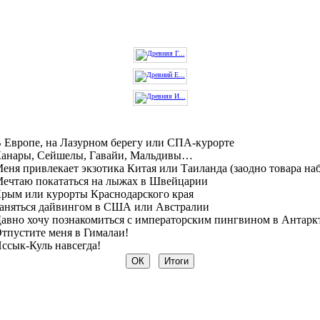
 Европе, на Лазурном берегу или СПА-курорте
анары, Сейшелы, Гавайи, Мальдивы…
еня привлекает экзотика Китая или Таиланда (заодно товара на
ечтаю покататься на лыжах в Швейцарии
рым или курорты Краснодарского края
аняться дайвингом в США или Австралии
авно хочу познакомиться с императорским пингвином в Антарк
тпустите меня в Гималаи!
ссык-Куль навсегда!