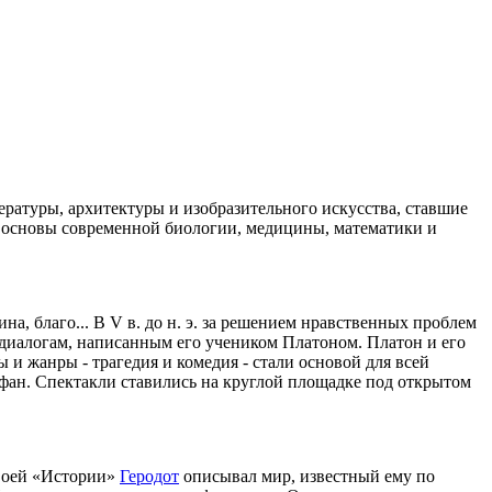
ературы
,
архитектуры
и
изобразительного
искусства
,
ставшие
основы
современной
биологии
,
медицины
,
математики
и
ина
,
благо
... В V в.
до
н. э.
за
решением
нравственных
проблем
диалогам
,
написанным
его
учеником
Платоном
.
Платон
и его
ы
и
жанры
-
трагедия
и
комедия
-
стали
основой
для
всей
фан
.
Спектакли
ставились
на
круглой
площадке
под
открытом
воей
«
Истории
»
Геродот
описывал
мир,
известный
ему
по