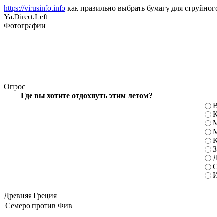
https://virusinfo.info
как правильно выбрать бумагу для струйног
Ya.Direct.Left
Фотографии
Опрос
Где вы хотите отдохнуть этим летом?
В
К
М
М
К
З
Д
О
И
Древняя Греция
Семеро против Фив