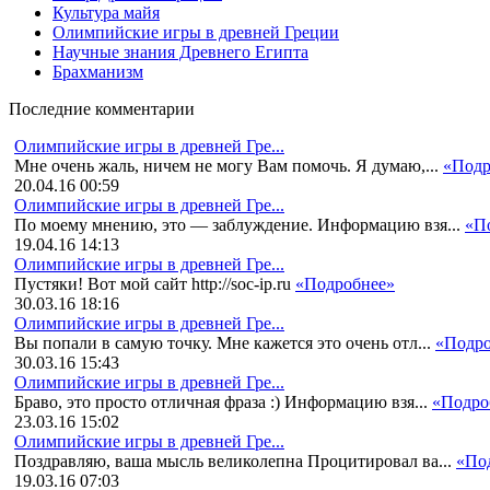
Культура майя
Олимпийские игры в древней Греции
Научные знания Древнего Египта
Брахманизм
Последние комментарии
Олимпийские игры в древней Гре...
Мне очень жаль, ничем не могу Вам помочь. Я думаю,...
«Подр
20.04.16 00:59
Олимпийские игры в древней Гре...
По моему мнению, это — заблуждение. Информацию взя...
«П
19.04.16 14:13
Олимпийские игры в древней Гре...
Пустяки! Вот мой сайт http://soc-ip.ru
«Подробнее»
30.03.16 18:16
Олимпийские игры в древней Гре...
Вы попали в самую точку. Мне кажется это очень отл...
«Подро
30.03.16 15:43
Олимпийские игры в древней Гре...
Браво, это просто отличная фраза :) Информацию взя...
«Подро
23.03.16 15:02
Олимпийские игры в древней Гре...
Поздравляю, ваша мысль великолепна Процитировал ва...
«По
19.03.16 07:03