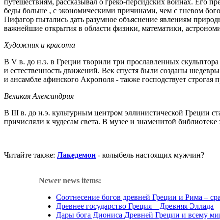
путешествиям
,
рассказывал
о
греко-персидских
войнах
. Его
пр
беды
больше
, с
экономическими
причинами
, чем с
гневом
бог
Пифагор
пытались
дать
разумное
объяснение
явлениям
природ
важнейшие
открытия
в
области
физики
,
математики
,
астроном
Художник
и
красота
В V в.
до
н.э
. в
Греции
творили
три
прославленных
скульптора
и
естественность
движений
. Век
спустя
были
созданы
шедевры
и
ансамбле
афинского
Акрополя
-
также
господствует
строгая
п
Великая
Александрия
В III в.
до
н.э
.
культурным
центром
эллинистической
Греции
ст
причисляли
к
чудесам
света
. В
музее
и
знаменитой
библиотеке
Читайте
также
:
Лакедемон
-
колыбель
настоящих
мужчин
?
Newer news items:
Соотнесение богов древней Греции и Рима – ср
Древнее государство Греция – Древняя Эллада
Дары бога Диониса Древней Греции и всему ми