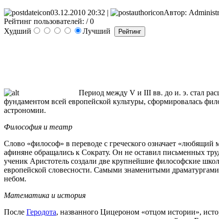
03.12.2010 20:32 |
Автор: Administr
Рейтинг пользователей:
/ 0
Худший
Лучший
Период
между
V и III
вв
.
до
и. э.
стал
рас
фундаментом
всей
европейской
культуры
,
сформировалась
фил
астрономии
.
Философия
и
театр
Слово
«
философ
» в
переводе
с
греческого
означает
«
любящий
афиняне
обращались
к
Сократу
.
Он
не
оставил
письменных
тру
ученик
Аристотель
создали
две
крупнейшие
философские
шко
европейской
словесности
.
Самыми
знаменитыми
драматургами
небом
.
Математика
и
история
После
Геродота
,
названного
Цицероном
«
отцом
истории
»,
исто