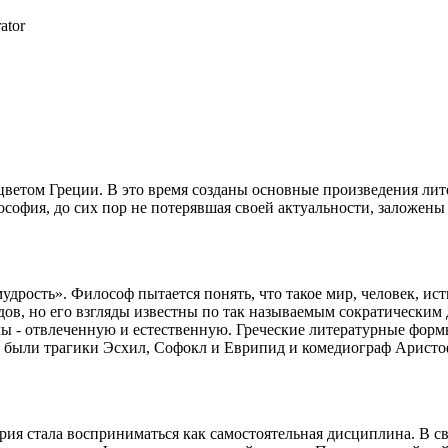
ator
цветом
Греции
. В это
время
созданы
основные
произведения
лит
ософия
,
до
сих пор
не
потерявшая
своей
актуальности
,
заложены
мудрость
».
Философ
пытается
понять
, что
такое
мир,
человек
,
ист
дов
,
но
его
взгляды
известны
по
так
называемым
сократическим
лы
-
отвлеченную
и
естественную
.
Греческие
литературные
форм
были
трагики
Эсхил
,
Софокл
и
Еврипид
и
комедиограф
Аристо
рия
стала
восприниматься
как
самостоятельная
дисциплина
. В
с