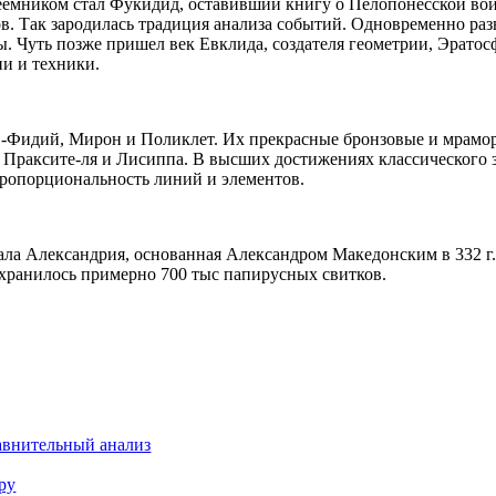
еемником
стал
Фукидид
,
оставивший
книгу
о
Пелопонесской
во
ов
. Так
зародилась
традиция
анализа
событий
.
Одновременно
раз
ы
.
Чуть
позже
пришел
век
Евклида
,
создателя
геометрии
,
Эратос
ии
и
техники
.
-Фидий
,
Мирон
и
Поликлет
.
Их
прекрасные
бронзовые
и
мрамо
Праксите-ля
и
Лисиппа
. В
высших
достижениях
классического
ропорциональность
линий
и
элементов
.
ала
Александрия
,
основанная
Александром
Македонским
в 332 г
хранилось
примерно
700 тыс
папирусных
свитков
.
авнительный анализ
ру