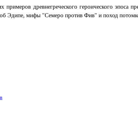
х примеров древнегреческого героического эпоса пре
я об Эдипе, мифы "Семеро против Фив" и поход потом
ов