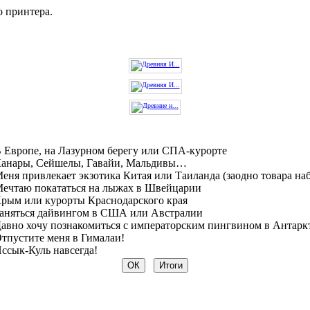
о принтера.
 Европе, на Лазурном берегу или СПА-курорте
анары, Сейшелы, Гавайи, Мальдивы…
еня привлекает экзотика Китая или Таиланда (заодно товара на
ечтаю покататься на лыжах в Швейцарии
рым или курорты Краснодарского края
аняться дайвингом в США или Австралии
авно хочу познакомиться с императорским пингвином в Антарк
тпустите меня в Гималаи!
ссык-Куль навсегда!