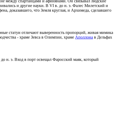
йне
между
спартанцами
и
афинянами
.
Он
связывал
людские
вивались
и
другие
науки
. В VI в.
до
н. э.
Фалес
Милетский
и
фена
,
доказавшего
, что
Земля
круглая
, и
Архимеда
,
сделавшего
рные
статуи
отличают
выверенность
пропорций
,
живая
мимика
зодчества
-
храме
Зевса
в
Олимпии
,
храме
Аполлона
в
Дельфах
.
до
н. э.
Вход
в
порт
освещал
Фаросский
маяк
,
который