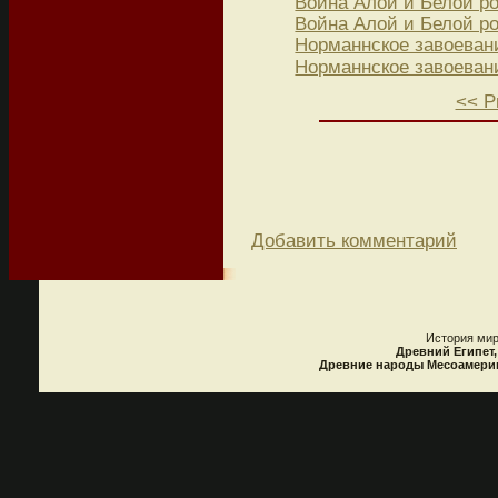
Война Алой и Белой ро
Война Алой и Белой ро
Норманнское завоеван
Норманнское завоевани
<< P
Добавить комментарий
История мир
Древний Египет,
Древние народы Месоамерики