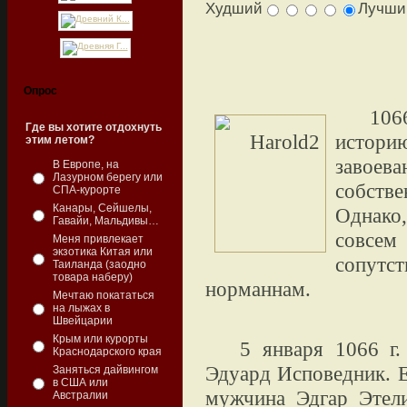
Худший
Лучш
Опрос
10
Где вы хотите отдохнуть
истор
этим летом?
завое
В Европе, на
Лазурном берегу или
собств
СПА-курорте
Канары, Сейшелы,
Однако
Гавайи, Мальдивы…
совсе
Меня привлекает
экзотика Китая или
сопут
Таиланда (заодно
товара наберу)
норманнам.
Мечтаю покататься
на лыжах в
Швейцарии
Крым или курорты
5 января 1066 г.
Краснодарского края
Эдуард Исповедник. Е
Заняться дайвингом
в США или
мужчина Эдгар Этел
Австралии