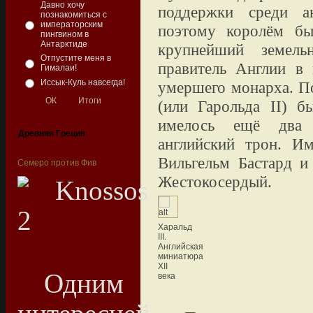
Давно хочу
поддержки среди ан
познакомиться с
императорским
поэтому королём бы
пингвином в
Антарктиде
крупнейший земель
Отпустите меня в
правитель Англии в 
Гималаи!
Иссык-Куль навсегда!
умершего монарха. П
(или Гарольда
II
) б
имелось ещё два 
Древняя Греция
английский трон. И
Вильгельм Бастард 
Семеро против Фив
Жестокосердый.
Харальд
III.
Английская
миниатюра
XII
Одним из
века