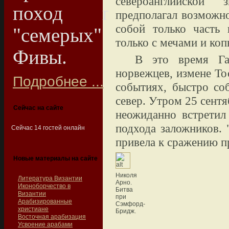
североанглийской
поход потомков
предполагал возможно
собой только часть 
"семерых" на
только с мечами и коп
Фивы.
В это время Га
норвежцев, измене То
Подробнее ...
событиях, быстро со
север. Утром 25 сент
Сейчас на сайте
неожиданно встретил
подхода заложников. 
Сейчас 14 гостей онлайн
привела к сражению 
Новые материалы на сайте
Николя
Литература Византии
Арно.
Иконоборчество в
Битва
Византии
при
Арабизированные
Сэмфорд-
христиане
Бридж.
Восточная арабизация
Усвоение арабами