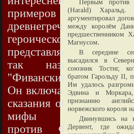
интереснейших
Первым против 
(
Harald
) Харальд.
примеров
аргументировал дого
древнегреческого
между королём Дан
предшественником Х
героического эпоса
Магнусом.
представляет собой
В середине се
высадился в Север
так называемый
союзник Тостиг, к
"Фиванский цикл".
братом Гарольду
II
, 
Им удалось разгром
Он включает в себе
Эдвина и Моркара
признанию англий
сказания об Эдипе,
норвежского короля на
мифы "Семеро
Двинувшись на 
против Фив" и
Дервент, где ожид