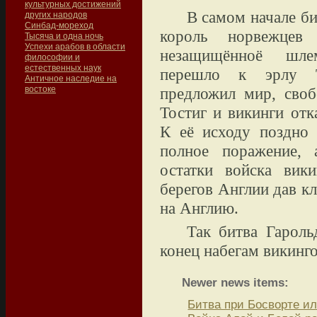
культурных достижений
В самом начале б
других народов
Синбад-мореход
король норвежце
Тысяча и одна ночь
Успехи арабов в области
незащищённоё шле
философии и
естественных наук
перешло к эрлу Т
Античное наследие на
востоке
предложил мир, своб
Тостиг и викинги отк
К её исходу поздно
полное поражение, 
остатки войска вик
берегов Англии дав кл
на Англию.
Так битва Гароль
конец набегам викинг
Newer news items:
Битва при Босворте и