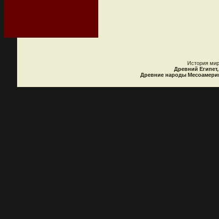
История мир
Древний Египет,
Древние народы Месоамерики