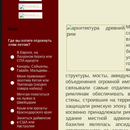
М
Опрос
с
в
Где вы хотите отдохнуть
и
этим летом?
б
В Европе, на
у
Лазурном берегу или
СПА-курорте
г
Канары, Сейшелы,
в
Гавайи, Мальдивы…
структуры, мосты, акведук
Меня привлекает
экзотика Китая или
объединения огромной имп
Таиланда (заодно
связывали самые отдален
товара наберу)
римлянам обеспечивать в
Мечтаю покататься
на лыжах в
стены, строившие на терр
Швейцарии
защищали римскую эпоху. В
Крым или курорты
косвенно принадлежали рим
Краснодарского края
здание местной админи
Заняться дайвингом
в США или
базилик являлась апси
Австралии