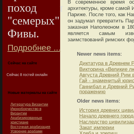
В современное время о
поход потомков
архитектуры, кроме самой И
Париже. После того, как На
"семерых" на
он задумал превратить Па
заказная Наполеоном в 180
Фивы.
является самым изв
заимствований римских фо
Подробнее ...
Newer news items:
Диктатура в Древнем 
Сейчас на сайте
Викторина «Великие л
Августа Древний Рим 
Сейчас 8 гостей онлайн
Гай - знаменитый юри
Ганнибал и Древний Ри
поражению
Новые материалы на сайте
Older news items:
Литература Византии
Иконоборчество в
История древних циви
Византии
Начало древнего горо
Арабизированные
Наследство цивилиза
христиане
Закат империи
Восточная арабизация
Усвоение арабами
Хлеба и зрелищ