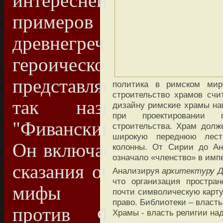
интереснейших
примеров
древнегреческого
героического эпоса
представляет собой
политика в римском мир
строительство храмов счи
так называемый
дизайну римские храмы на
при проектировании п
"Фиванский цикл".
строительства. Храм долж
широкую переднюю лестн
Он включает в себе
колонны. От Сирии до Ан
означало «членство» в имп
сказания об Эдипе,
Анализируя
архитектуру Д
что организация простра
мифы "Семеро
почти символическую карту
право. Библиотеки – власть
против Фив" и
Храмы - власть религии на