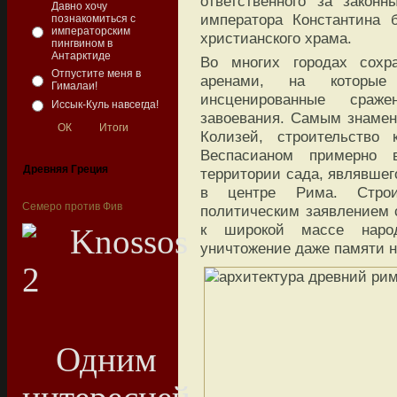
ответственного за закон
Давно хочу
императора Константина 
познакомиться с
императорским
христианского храма.
пингвином в
Антарктиде
Во многих городах сохр
Отпустите меня в
аренами, на которые 
Гималаи!
инсценированные сраж
Иссык-Куль навсегда!
завоевания. Самым знаме
Колизей, строительство 
Веспасианом примерно 
Древняя Греция
территории сада, являвшег
в центре Рима. Строи
Семеро против Фив
политическим заявлением 
к широкой массе наро
уничтожение даже памяти н
Одним из