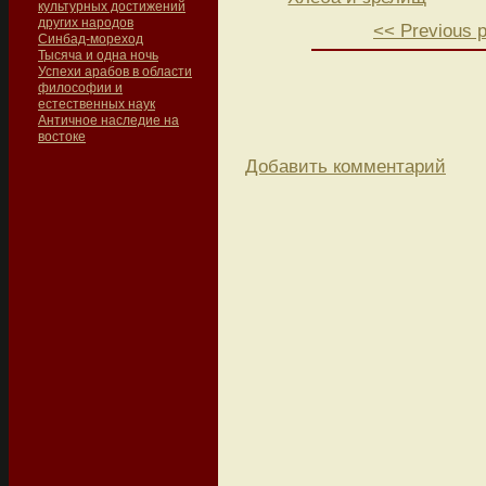
культурных достижений
других народов
<< Previous 
Синбад-мореход
Тысяча и одна ночь
Успехи арабов в области
философии и
естественных наук
Античное наследие на
востоке
Добавить комментарий