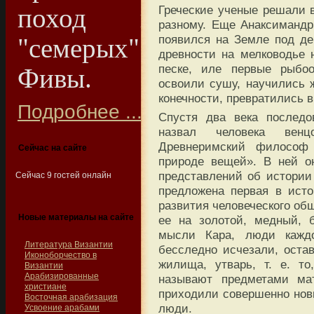
Греческие ученые решали 
поход потомков
разному. Еще Анаксимандр в
появился на Земле под де
"семерых" на
древности на мелководье 
песке, иле первые рыбо
Фивы.
освоили сушу, научились ж
конечности, превратились 
Подробнее ...
Спустя два века последо
назвал человека венц
Древнеримский философ
Сейчас на сайте
природе вещей». В ней о
представлений об истории
Сейчас 9 гостей онлайн
предложена первая в ист
развития человеческого об
Новые материалы на сайте
ее на золотой, медный, 
мысли Кара, люди кажд
Литература Византии
бесследно исчезали, остав
Иконоборчество в
жилища, утварь, т. е. т
Византии
Арабизированные
называют предметами ма
христиане
приходили совершенно нов
Восточная арабизация
люди.
Усвоение арабами