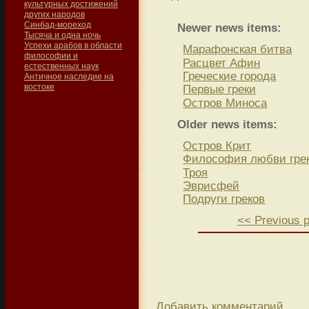
культурных достижений
других народов
Синбад-мореход
Newer news items:
Тысяча и одна ночь
Успехи арабов в области
Марафонская битва
философии и
Расцвет Афин
естественных наук
Греческие города
Античное наследие на
востоке
Первые греки
Остров Миноса
Older news items:
Остров Крит
Философия любви гре
Троя
Эврисфей
Подруги греков
<< Previous 
Добавить комментарий