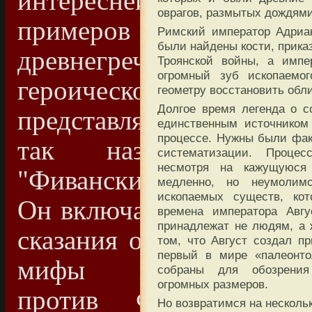
интереснейших
оврагов, размытых дождями
примеров
Римский император Адриан
были найдены кости, прика
древнегреческого
Троянской войны, а импе
огромный зуб ископаемог
героического эпоса
геометру восстановить обли
Долгое время легенда о с
представляет собой
единственным источником 
процессе. Нужны были фак
так называемый
систематизации. Процес
несмотря на кажущуюся 
"Фиванский цикл".
медленно, но неумолим
ископаемых существ, ко
Он включает в себе
времена императора Авгу
принадлежат не людям, а 
сказания об Эдипе,
том, что Август создал п
первый в мире «палеонто
мифы "Семеро
собраны для обозрения
огромных размеров.
против Фив" и
Но возвратимся на нескольк