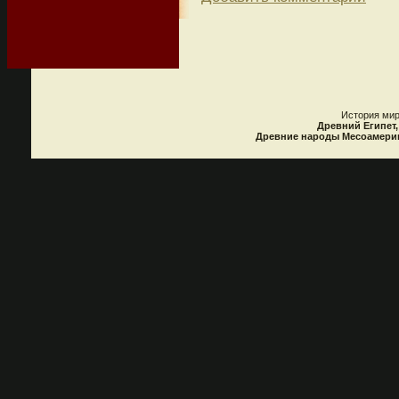
История мир
Древний Египет,
Древние народы Месоамерики