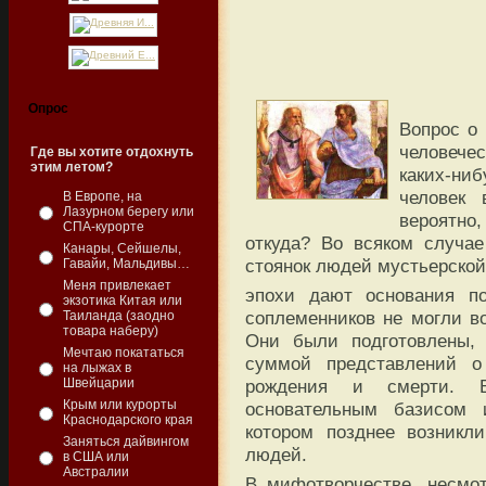
Опрос
Вопрос о
человече
Где вы хотите отдохнуть
этим летом?
каких-ни
человек 
В Европе, на
Лазурном берегу или
вероятно,
СПА-курорте
откуда? Во всяком случа
Канары, Сейшелы,
стоянок людей мустьерской
Гавайи, Мальдивы…
Меня привлекает
эпохи дают основания по
экзотика Китая или
соплеменников не могли во
Таиланда (заодно
товара наберу)
Они были подготовлены, 
Мечтаю покататься
суммой представлений о 
на лыжах в
Швейцарии
рождения и смерти. 
Крым или курорты
основательным базисом 
Краснодарского края
котором позднее возникл
Заняться дайвингом
людей.
в США или
Австралии
В мифотворчестве, несмо