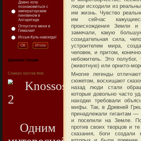
Давно хочу
люди исходили из реальных
познакомиться с
императорским
им жизнь. Чувство реаль
пингвином в
им сейчас кажущиеся
Антарктиде
происхождения Земли и
Отпустите меня в
Гималаи!
замечали, какую большую
Иссык-Куль навсегда!
созидательная сила, чел
устроителем мира, соз
человек, и притом, конечн
небожитель. Это полубог
Древняя Греция
(животную) или орнито-мо
Многие легенды отличаю
Семеро против Фив
сюжетом, восхищают сказо
назад люди стали обращ
которые довольно часто уд
находки требовали объяс
мифы. Так, в Древней Грец
принадлежали гигантам — 
и поселили на Земле. По
Одним из
против своих творцов и те
сказания, боги создали 
которых и были древние 