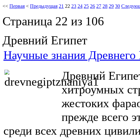
<<
Первая
<
Предыдущая
21
22
23
24
25
26
27
28
29
30
Следую
Страница 22 из 106
Древний Египет
Научные знания Древнего 
Древний Египет
хитроумных ст
жестоких фарао
прежде всего э
среди всех древних цивили